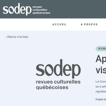
ACCUEIL
À PROPOS
‹ Retour à la liste
NOMI
Ap
vi
Le Cons
un.e ar
représe
Publié l