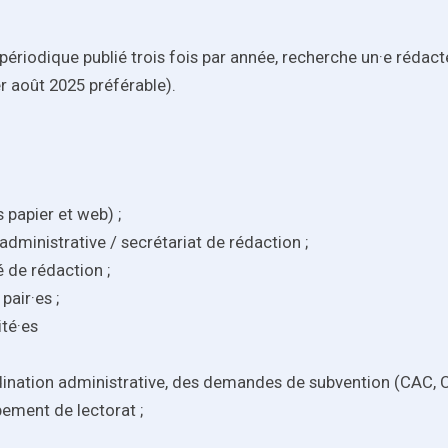
riodique publié trois fois par année, recherche un·e rédacteu
r août 2025 préférable).
 papier et web) ;
 administrative / secrétariat de rédaction ;
é de rédaction ;
pair·es ;
té·es
ordination administrative, des demandes de subvention (CAC,
pement de lectorat ;