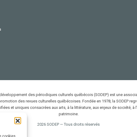
 développement des périodiques culturels québécois (SODEP) est une associat
 promotion des revues culturelles québécoises. Fondée en 1978, la SODEP reg
ifiées et uniques consacrées aux arts, à la littérature, aux enjeux de société, à l
patrimoine.
2026 SODEP — Tous droits réservés
de cookies