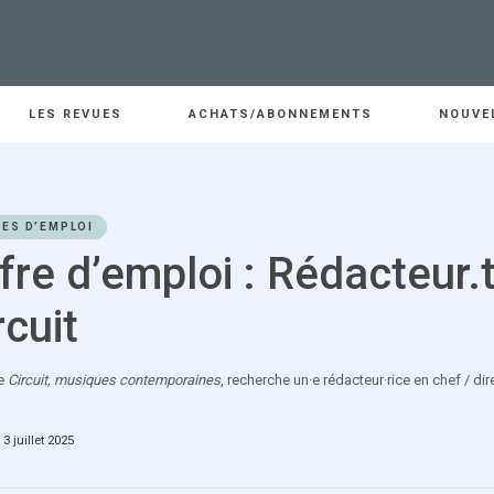
LES REVUES
ACHATS/ABONNEMENTS
NOUVE
ES D’EMPLOI
fre d’emploi : Rédacteur.t
rcuit
ue
Circuit, musiques contemporaines
, recherche un·e rédacteur·rice en chef / dir
 3 juillet 2025