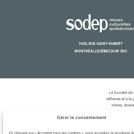
7420, RUE SAINT-HUBERT
MONTRÉAL
(QUÉBEC)
H2R 2N3
La Société de
défense et à la
riches, divers
Gérer le consentement
En cliquant sur « Accepter tous les cookies », vous acceptez le stockage 