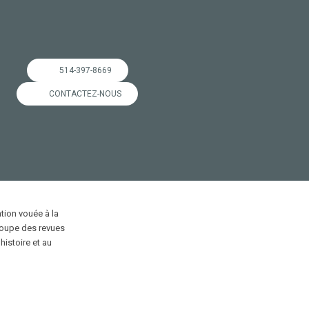
514-397-8669
CONTACTEZ-NOUS
ion vouée à la
roupe des revues
'histoire et au