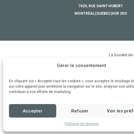
7420, RUE SAINT-HUBERT
MONTRÉAL
(QUÉBEC)
H2R 2N3
La Société de
défense et à la
Gérer le consentement
riches, divers
En cliquant sur « Accepter tous les cookies », vous acceptez le stockage 
sur votre appareil pour améliorer la navigation sur le site, analyser son utili
contribuer à nos efforts de marketing.
Accepter
Refuser
Voir les pré
Politique de témoins