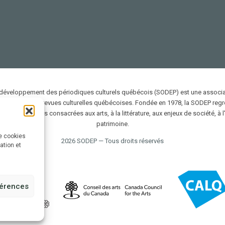
 développement des périodiques culturels québécois (SODEP) est une associat
 promotion des revues culturelles québécoises. Fondée en 1978, la SODEP reg
ifiées et uniques consacrées aux arts, à la littérature, aux enjeux de société, à l
patrimoine.
de cookies
2026 SODEP — Tous droits réservés
sation et
férences