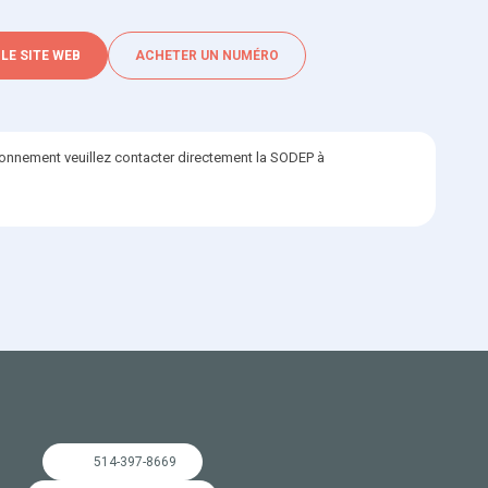
 LE SITE WEB
ACHETER UN NUMÉRO
bonnement veuillez contacter directement la SODEP à
514-397-8669