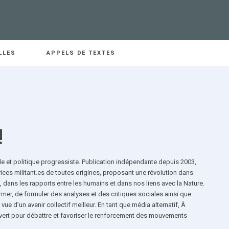
LLES
APPELS DE TEXTES
!
le et politique progressiste. Publication indépendante depuis 2003,
trices militant.es de toutes origines, proposant une révolution dans
, dans les rapports entre les humains et dans nos liens avec la Nature.
rmer, de formuler des analyses et des critiques sociales ainsi que
ue d’un avenir collectif meilleur. En tant que média alternatif, À
vert pour débattre et favoriser le renforcement des mouvements