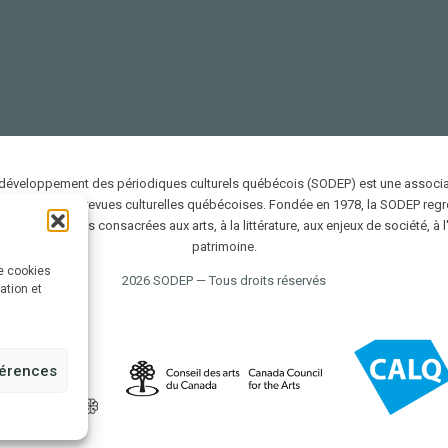
 développement des périodiques culturels québécois (SODEP) est une associat
 promotion des revues culturelles québécoises. Fondée en 1978, la SODEP reg
ifiées et uniques consacrées aux arts, à la littérature, aux enjeux de société, à l
patrimoine.
de cookies
2026 SODEP — Tous droits réservés
sation et
férences