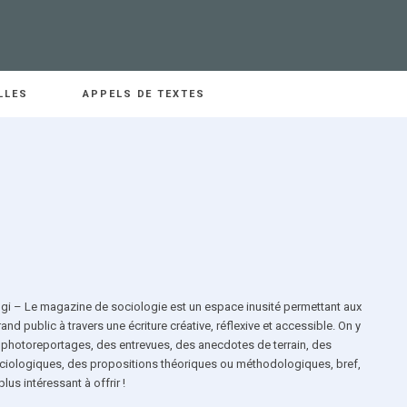
LLES
APPELS DE TEXTES
ggi – Le magazine de sociologie est un espace inusité permettant aux
nd public à travers une écriture créative, réflexive et accessible. On y
s photoreportages, des entrevues, des anecdotes de terrain, des
ociologiques, des propositions théoriques ou méthodologiques, bref,
lus intéressant à offrir !