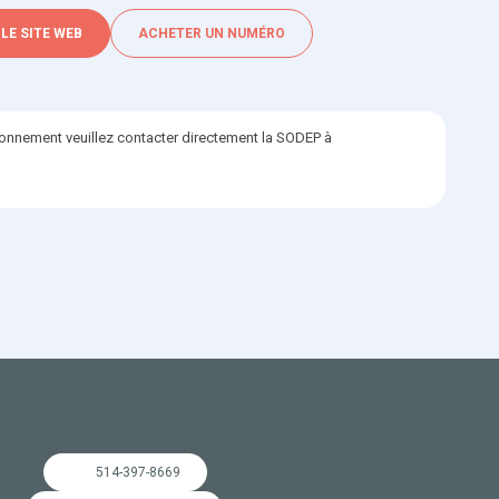
 LE SITE WEB
ACHETER UN NUMÉRO
bonnement veuillez contacter directement la SODEP à
514-397-8669