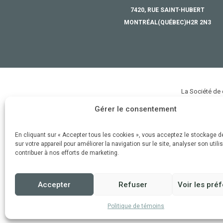
7420, RUE SAINT-HUBERT
MONTRÉAL
(QUÉBEC)
H2R 2N3
La Société de
défense et à la
Gérer le consentement
riches, divers
En cliquant sur « Accepter tous les cookies », vous acceptez le stockage 
sur votre appareil pour améliorer la navigation sur le site, analyser son utili
contribuer à nos efforts de marketing.
Accepter
Refuser
Voir les pré
Politique de témoins