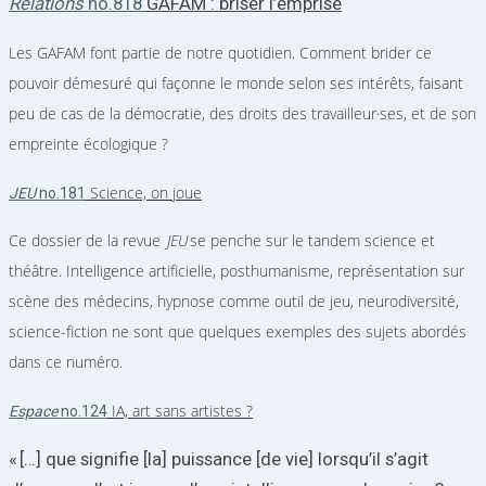
Relations
no.818
GAFAM : briser l’emprise
Les GAFAM font partie de notre quotidien. Comment brider ce
pouvoir démesuré qui façonne le monde selon ses intérêts, faisant
peu de cas de la démocratie, des droits des travailleur·ses, et de son
empreinte écologique ?
Science, on joue
JEU
no.181
Ce dossier de la revue
JEU
se penche sur le tandem science et
théâtre. Intelligence artificielle, posthumanisme, représentation sur
scène des médecins, hypnose comme outil de jeu, neurodiversité,
science-fiction ne sont que quelques exemples des sujets abordés
dans ce numéro.
IA, art sans artistes
?
Espace
no.124
« […] que signifie [la] puissance [de vie] lorsqu’il s’agit